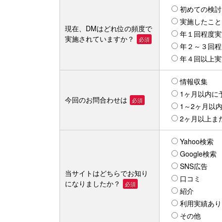
初めての検討
実施したこと
現在、DMはどれ位の頻度で
年１回程度実
実施されていますか？
必須
年２～３回程
年４回以上実
情報収集
1ヶ月以内に
今回のお問合わせは
必須
1～2ヶ月以
2ヶ月以上ま
Yahoo検索
Google検索
SNS広告
当サイトはどちらでお知り
口コミ
になりましたか？
必須
紹介
利用実績あり
その他