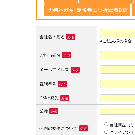
大判ハガキ･定形巻三つ折圧着DM
会社名・店名
必須
※ご法人様の場合
ご担当者名
必須
メールアドレス
必須
電話番号
必須
DMの宛先
必須
業種
必須
自社商品（サ
今回の案件について
必須
クライアント