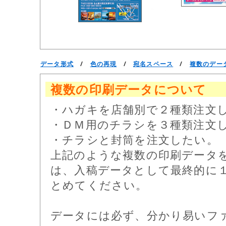
データ形式
/
色の再現
/
宛名スペース
/
複数のデー
複数の印刷データについて
・ハガキを店舗別で２種類注文
・ＤＭ用のチラシを３種類注文
・チラシと封筒を注文したい。
上記のような複数の印刷データ
は、入稿データとして最終的に
とめてください。
データには必ず、分かり易いフ