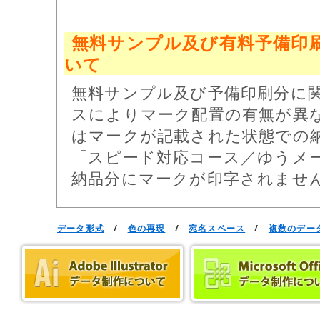
無料サンプル及び有料予備印
いて
無料サンプル及び予備印刷分に
スによりマーク配置の有無が異な
はマークが記載された状態での
「スピード対応コース／ゆうメ
納品分にマークが印字されませ
データ形式
/
色の再現
/
宛名スペース
/
複数のデー