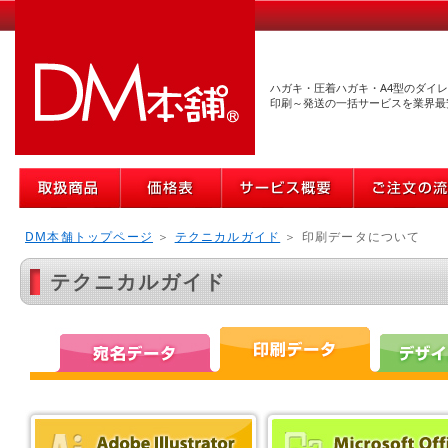
ハガキ・圧着ハガキ・A4型のダイ
印刷～発送の一括サービスを業界最
DM本舗トップページ
＞
テクニカルガイド
＞
印刷データについて
テクニカルガイド