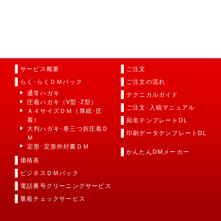
サービス概要
ご注文
らく･らくＤＭパック
ご注文の流れ
通常ハガキ
テクニカルガイド
圧着ハガキ（V型･Z型）
ご注文･入稿マニュアル
Ａ４サイズＤＭ（厚紙･圧
着）
宛名テンプレートDL
大判ハガキ･巻三つ折圧着Ｄ
印刷データテンプレートDL
Ｍ
定形･定形外封書ＤＭ
かんたんDMメーカー
価格表
ビジネスＤＭパック
電話番号クリーニングサービス
重複チェックサービス