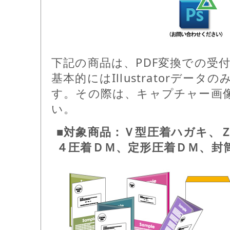
下記の商品は、PDF変換での受
基本的にはIllustratorデー
す。その際は、キャプチャー画
い。
■対象商品：Ｖ型圧着ハガキ、
４圧着ＤＭ、定形圧着ＤＭ、封